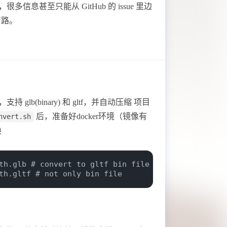
甚至只能从 GitHub 的 issue 里边
弯路。
b(binary) 和 gltf，并自动压缩 项目
后，准备好docker环境（镜像有
nvert.sh
换
th.glb # convert to gltf bin file
th.gltf # not only bin file