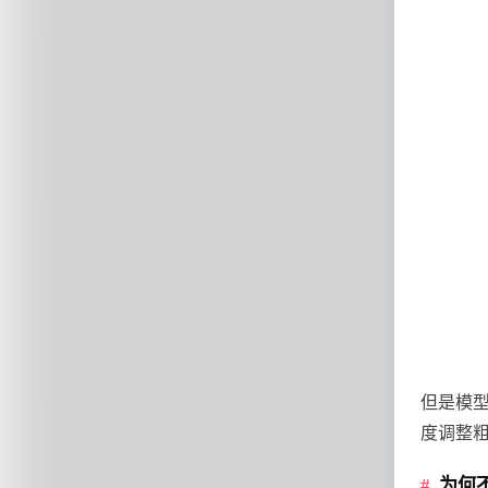
但是模
度调整
为何不