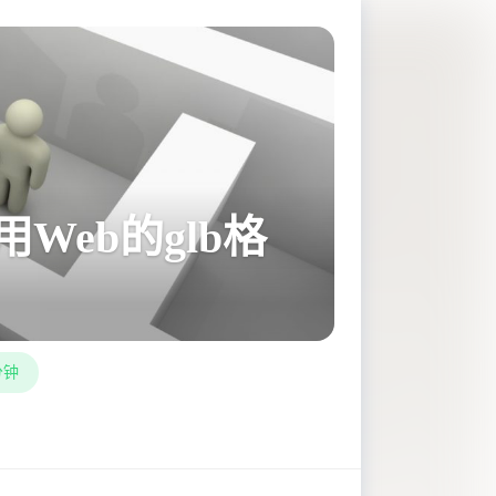
Web的glb格
分钟