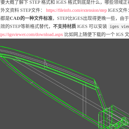
要大概了解下 STEP 格式和 IGES 格式到底是什么，哪些领
外文资料 STEP文件：
https://fileinfo.com/extension/step
IGES文
俩都是
CAD的一种文件标准
，STEP比IGES出现得更晚一些，由
效的STEP等新格式替代，
不支持材质
IGES 可以安装
iges vie
tps://igsviewer.com/download.aspx
比如网上随便下载的一个 IGS