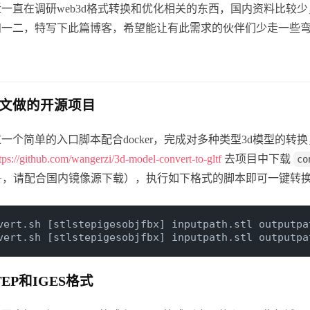
一直在调研web3d格式转换和优化相关的东西，国内资料比较少，很多信息
知一二，特写下此篇博客，希望能让有此需求的伙伴们少走一些
文做的开源项目
个简单的入口脚本配合docker，完成对多种类型3d模型的转换，支持 gl
tps://github.com/wangerzi/3d-model-convert-to-gltf
去项目中下载
co
G+，请配合国内镜像源下载），执行如下格式的脚本即可一键转
vert.sh [stlstepigesobjfbx] inputpath.stl outputpa
vert.sh [stlstepigesobjfbx] inputpath.stl outputpa
EP和IGES格式