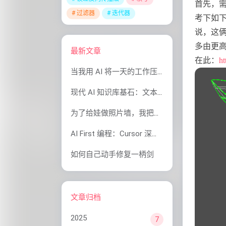
首先，需
过滤器
迭代器
考下如下
说，这
多由更高
最新文章
在此：
ht
当我用 AI 将一天的工作压缩到一小时后，我想起了马克思
现代 AI 知识库基石：文本嵌入、向量数据库与 RAG 原理全解析
为了给娃做照片墙，我把家用打印机研究了个底朝天
AI First 编程：Cursor 深度体验和”智驾式编程“实操
如何自己动手修复一柄剑
文章归档
2025
7