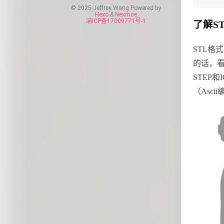
© 2025 Jeffrey Wang Powered by
Hexo
&
Nexmoe
渝ICP备17009771号-1
了解S
STL格
的话，看
STEP和
（Asci