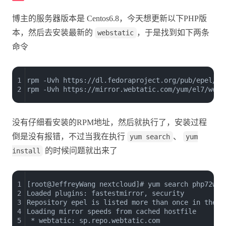
博主的服务器版本是 Centos6.8，今天想更新以下PHP版
本，然后去安装最新的
，于是找到如下两条
webstatic
命令
1
rpm -Uvh https://dl.fedoraproject.org/pub/epel/ep
2
rpm -Uvh https://mirror.webtatic.com/yum/el7/webt
没有仔细看安装的RPM地址，然后就执行了，安装过程
倒是没有报错，不过当我在执行
、
yum search
yum
的时候问题就出来了
install
1
[root@JeffreyWang nextcloud]# yum search php72w
2
Loaded plugins: fastestmirror, security
3
Repository epel is listed more than once in the c
4
Loading mirror speeds from cached hostfile
5
 * webtatic: sp.repo.webtatic.com