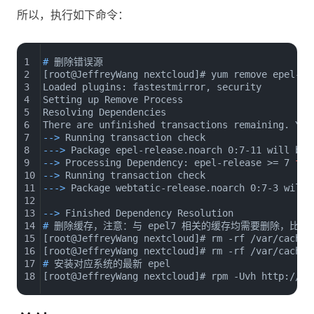
所以，执行如下命令：
1
# 
删除错误源
2
[root@JeffreyWang nextcloud]# yum remove epel-re
3
Loaded plugins: fastestmirror, security
4
Setting up Remove Process
5
Resolving Dependencies
6
There are unfinished transactions remaining. You
7
--> 
Running transaction check
8
---> 
Package epel-release.noarch 0:7-11 will be 
9
--> 
Processing Dependency: epel-release >= 7 
for
10
--> 
Running transaction check
11
---> 
Package webtatic-release.noarch 0:7-3 will 
12
13
--> 
Finished Dependency Resolution
14
# 
删除缓存，注意：与 epel7 相关的缓存均需要删除，比如我
15
[root@JeffreyWang nextcloud]# rm -rf /var/cache/
16
[root@JeffreyWang nextcloud]# rm -rf /var/cache/
17
# 
安装对应系统的最新 epel
18
[root@JeffreyWang nextcloud]# rpm -Uvh http://mi